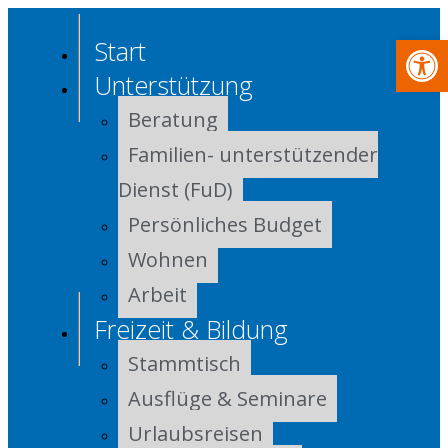
Werkzeugle
Start
Unterstützung
Beratung
Familien- unterstützender
Dienst (FuD)
Persönliches Budget
Wohnen
Arbeit
Freizeit & Bildung
Stammtisch
Ausflüge & Seminare
Urlaubsreisen