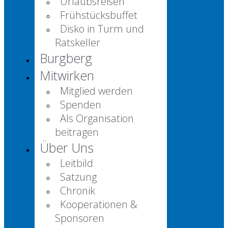
Urlaubsreisen
Frühstücksbuffet
Disko in Turm und
Ratskeller
Burgberg
Mitwirken
Mitglied werden
Spenden
Als Organisation
beitragen
Über Uns
Leitbild
Satzung
Chronik
Kooperationen &
Sponsoren