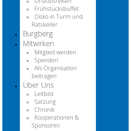
Urlaubsreisen
Frühstücksbuffet
Disko in Turm und
Ratskeller
Burgberg
Mitwirken
Mitglied werden
Spenden
Als Organisation
beitragen
Über Uns
Leitbild
Satzung
Chronik
Kooperationen &
Sponsoren